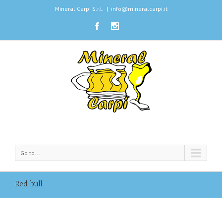
Mineral Carpi S.r.l.
|
info@mineralcarpi.it
Go to...
Red bull