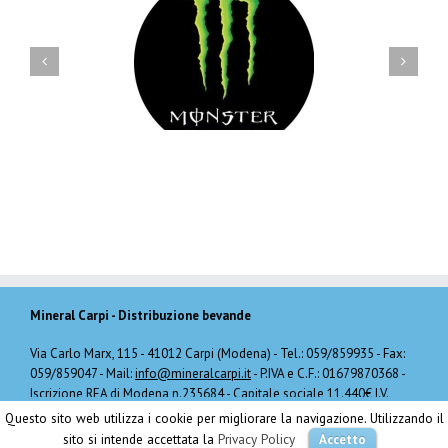
Monster
Pepsi
Mineral Carpi
- Distribuzione bevande
Via Carlo Marx, 115 - 41012 Carpi (Modena) - Tel.: 059/859935 - Fax:
059/859047 - Mail:
info@mineralcarpi.it
- P.IVA e C.F.: 01679870368 -
Iscrizione REA di Modena n.235684 - Capitale sociale 11.440€ I.V.
Questo sito web utilizza i cookie per migliorare la navigazione. Utilizzando il
sito si intende accettata la
Privacy Policy
Accetto
web by
Kaiman