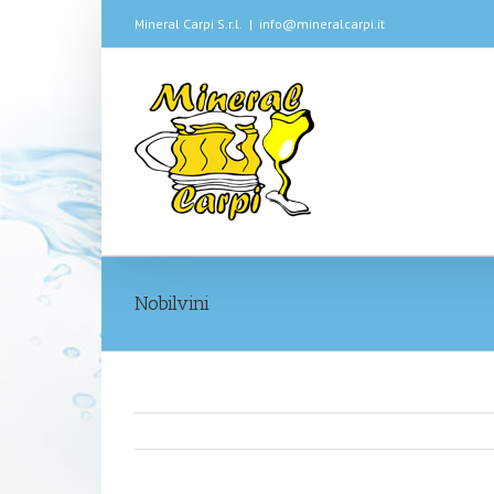
Mineral Carpi S.r.l.
|
info@mineralcarpi.it
Nobilvini